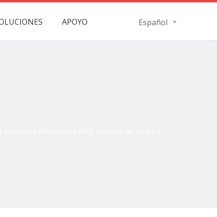
OLUCIONES
APOYO
Español
a frecuencia ultraelevada RFID del hotel del hospital