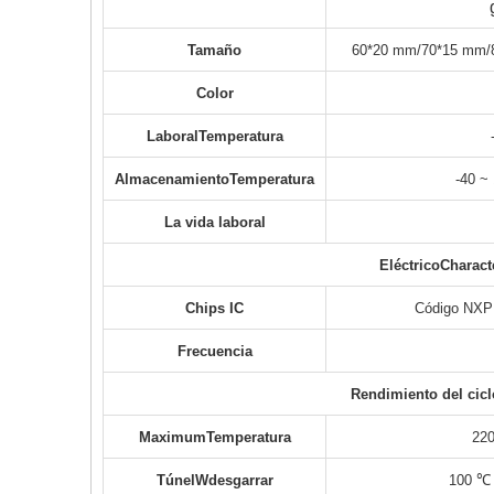
Tamaño
60*20 mm/70*15 mm/
Color
Laboral
T
emperatura
Almacenamiento
T
emperatura
-40 ~
La vida laboral
Eléctrico
C
haract
Chips IC
Código NXP
Frecuencia
Rendimiento del cicl
M
aximum
T
emperatura
220
Túnel
W
desgarrar
100 ℃ 