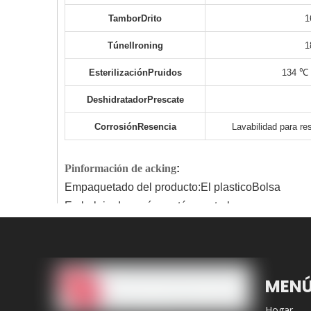
Tambor
D
rito
1
Túnel
I
roning
1
Esterilización
P
ruidos
134 ℃ 
Deshidratador
P
rescate
Corrosión
R
esencia
Lavabilidad para re
P
información de acking
:
Empaquetado del producto:
El plastico
Bolsa
Embalaje de envío: cartón neutral
P
Lista de acking:
1000pcs/bolsa
MEN
Lista adjunta de Excel Tid
Hogar