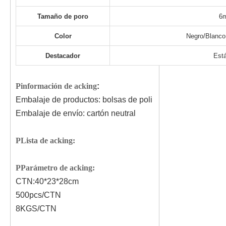
Tamaño de poro
6
Color
Negro
/Blanco
Destacador
Est
P
información de acking
:
Embalaje de productos: bolsas de poli
Embalaje de envío: cartón neutral
P
Lista de acking:
P
Parámetro de acking:
CTN:
40
*
23
*
28
cm
5
00pcs/CTN
8
KGS/CTN