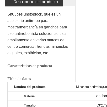
Descripción del producto
Sn03b
es un
stoplock, que es un
accesorio antirrobo para
mostrar
mercancía en ganchos para
uso antirrobo.
Esta solución se usa
ampliamente en varias marcas de
centro comercial, tiendas minoristas
digitales, exhibición, etc.
Caracteristicas de producto
Ficha de datos
pa
Nombre del producto
Minorista antirrobo
abdom
Material
Tamaño
53*20*